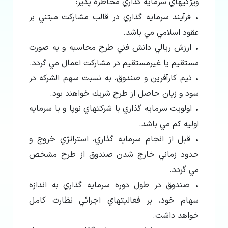
ويژگيهاي سرمايه گذاري مخاطره پذير:
• فرآيند سرمايه گذاري در قالب مشاركت مبتني بر
عقود اسلامي مي باشد.
• ارزش ريالي دانش فني طرح محاسبه و به صورت
مستقيم يا غيرمستقيم در مشاركت اعمال مي گردد.
• تيم كارآفرين و صندوق، به نسبت سهم الشركه در
سود و زيان حاصل از طرح شريك خواهند بود.
• اولويت سرمايه گذاري با شركتهاي نوپا و با سرمايه
اوليه كم مي باشد.
• قبل از انجام سرمايه گذاري، استراتژي خروج و
حدود زماني خارج شدن صندوق از طرح مشخص
مي گردد.
• صندوق در طول دوره سرمايه گذاري به اندازه
سهام خود، بر فعاليتهاي اجرائي نظارت كامل
خواهد داشت.