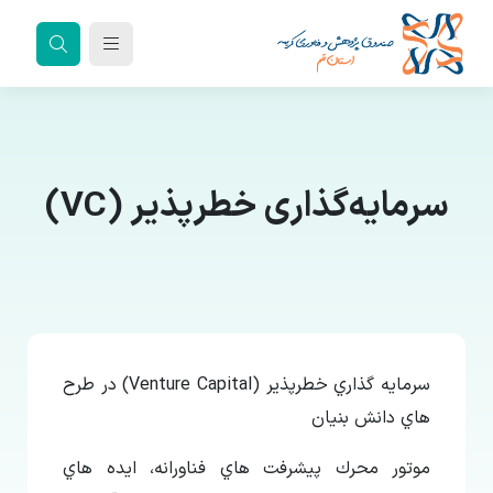
سرمایه‌گذاری خطرپذیر (VC)
سرمايه گذاري خطرپذير (Venture Capital) در طرح
هاي دانش بنيان
موتور محرك پيشرفت هاي فناورانه، ايده هاي