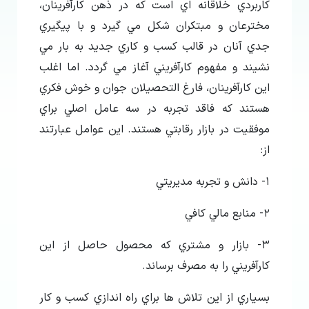
كاربردي خلاقانه اي است كه در ذهن كارآفرينان،
مخترعان و مبتكران شكل مي گيرد و با پيگيري
جدي آنان در قالب كسب و كاري جديد به بار مي
نشيند و مفهوم كارآفريني آغاز مي گردد. اما اغلب
اين كارآفرينان، فارغ التحصيلان جوان و خوش فكري
هستند كه فاقد تجربه در سه عامل اصلي براي
موفقيت در بازار رقابتي هستند. اين عوامل عبارتند
از:
۱- دانش و تجربه مديريتي
۲- منابع مالي كافي
۳- بازار و مشتري كه محصول حاصل از اين
كارآفريني را به مصرف برساند.
بسياري از اين تلاش ها براي راه اندازي كسب و كار