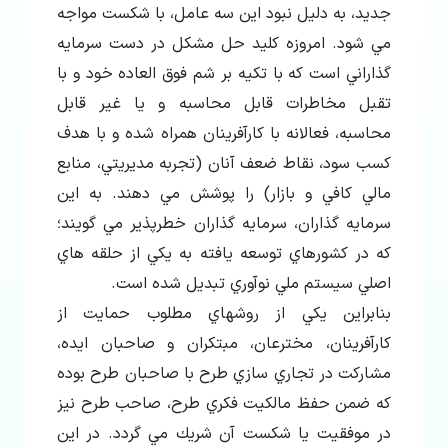
جديد، به دليل نبود اين سه عامل، با شكست مواجه
مي شود. امروزه كليد حل مشكل در دست سرمايه
گذاراني است كه با تكيه بر شم فوق العاده خود و با
تقبل مخاطرات قابل محاسبه و يا غير قابل
محاسبه، فعالانه با كارآفرينان همراه شده و با هدف
كسب سود، نقاط ضعف آنان (تجربه مديريتي، منابع
مالي كافي و بازار) را پوشش مي دهند. به اين
سرمايه گذاران، سرمايه گذاران خطرپذير مي گويند؛
كه در كشورهاي توسعه يافته به يكي از حلقه هاي
اصلي سيستم ملي نوآوري تبديل شده است.
بنابراين يكي از روشهاي مطلوب حمايت از
كارآفرينان، مخترعان، مبتكران و صاحبان ايده،
مشاركت در تجاري سازي طرح با صاحبان طرح بوده
كه ضمن حفظ مالكيت فكري طرح، صاحب طرح نيز
در موفقيت يا شكست آن شريك مي گردد. در اين