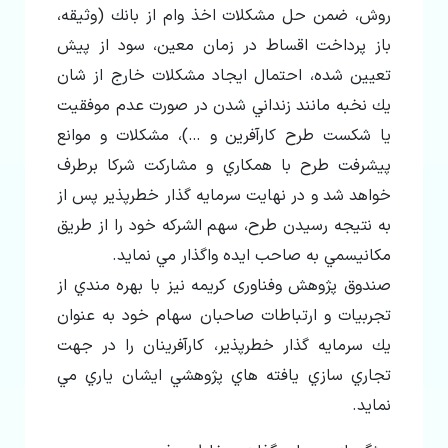
روش، ضمن حل مشكلات اخذ وام از بانك (وثيقه،
باز پرداخت اقساط در زمان معين، سود از پيش
تعيين شده، احتمال ايجاد مشكلات خارج از شان
يك نخبه مانند زنداني شدن در صورت عدم موفقيت
يا شكست طرح كارآفرين و …)، مشكلات و موانع
پيشرفت طرح با همكاري و مشاركت شركا برطرف
خواهد شد و در نهايت سرمايه گذار خطرپذير پس از
به نتيجه رسيدن طرح، سهم الشركه خود را از طريق
مكانيسمي به صاحب ايده واگذار مي نمايد.
صندوق پژوهش وفناوری کریمه نيز با بهره مندي از
تجربيات و ارتباطات صاحبان سهام خود به عنوان
يك سرمايه گذار خطرپذير، كارآفرينان را در جهت
تجاري سازي يافته هاي پ‍ژوهشي ايشان ياري مي
نمايد.