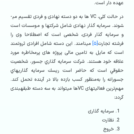
عهده ­دار است.
در حالت کلی، VC ها به دو دسته نهادی و فردی تقسیم می­
شوند. سرمایه­ گذار نهادی شامل شرکت­ها و موسسات است
و سرمایه­ گذار فردی، شخصی است که اصطلاحا وی را
فرشته تجارت
[۵]
می­نامند. این دسته شامل افرادی ثروتمند
است که مایل به تامین مالی پروژه­ های پرمخاطره مورد
علاقه خود هستند. شركت سرمايه­ گذاري جسور، شخصيت
حقوقي است كه حاضر است ريسك سرمايه­ گذاري­هاي
جسورانه را به‌منظور كسب بازده بالا در آينده تحمل كند.
مهم‌ترین فعالیت­های VCها می­تواند به سه دسته طبقه­بندی
گردد:
سرمایه­ گذاری
نظارت
خروج