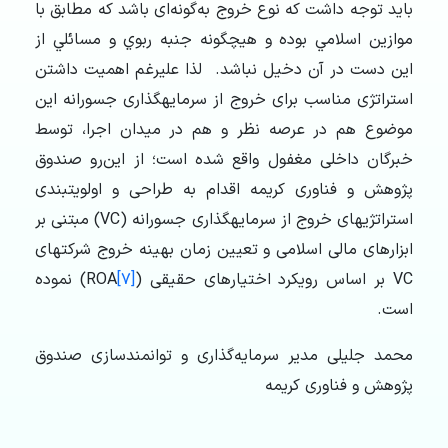
بايد توجه داشت كه نوع خروج به‌گونه‌ای ­باشد كه مطابق با
موازين اسلامي بوده و هيچ­گونه جنبه ربوي و مسائلي از
اين دست در آن دخيل نباشد. لذا علی­رغم اهمیت داشتن
استراتژی مناسب برای خروج از سرمایه­گذاری جسورانه این
موضوع هم در عرصه نظر و هم در میدان اجرا، توسط
خبرگان داخلی مغفول واقع شده است؛ از این‌رو صندوق
پژوهش و فناوری کریمه اقدام به طراحی و اولویت­بندی
استراتژی­های خروج از سرمایه­گذاری جسورانه (VC) مبتنی بر
ابزارهای مالی اسلامی و تعیین زمان بهینه خروج شرکت­های
VC بر اساس رویکرد اختیارهای حقیقی (
[۷]
ROA) نموده
است.
محمد جلیلی مدیر سرمایه‌گذاری و توانمندسازی صندوق
پژوهش و فناوری کریمه