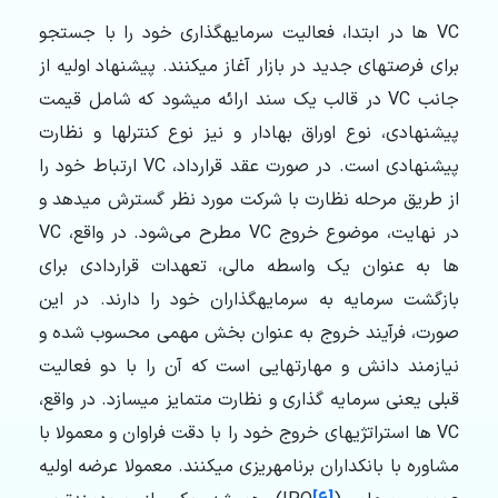
VC ها در ابتدا، فعالیت سرمایه­گذاری خود را با جستجو
برای فرصت­های جدید در بازار آغاز می­کنند. پیشنهاد اولیه از
جانب VC در قالب یک سند ارائه می­شود که شامل قیمت
پیشنهادی، نوع اوراق بهادار و نیز نوع کنترل­ها و نظارت
پیشنهادی است. در صورت عقد قرارداد، VC ارتباط خود را
از طریق مرحله نظارت با شرکت مورد نظر گسترش می­دهد و
در نهایت، موضوع خروج VC مطرح می‌شود. در واقع، VC
ها به ‌عنوان یک واسطه مالی، تعهدات قراردادی برای
بازگشت سرمایه به سرمایه­گذاران خود را دارند. در این
صورت، فرآیند خروج به ‌عنوان بخش مهمی محسوب شده و
نیازمند دانش و مهارت­هایی است که آن را با دو فعالیت
قبلی یعنی سرمایه­ گذاری و نظارت متمایز می­سازد. در واقع،
VC ها استراتژی­های خروج خود را با دقت فراوان و معمولا با
مشاوره با بانکداران برنامه­ریزی می­کنند. معمولا عرضه اولیه