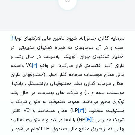
سرمایه­ گذاری جسورانه، شیوه تامین مالی شرکت­های نوپا
[۱]
است و در آن سرمایه­ای به همراه کمک­های مدیریتی، در
اختیار شرکت­های جوان، کوچک، به‌سرعت در حال رشد و
دارای آتیه اقتصادی قرار می‌گیرد. در واقع
[۲]
VC واسطه
مالی میان موسسات سرمایه­ گذار اصلی (صندوق­های دارای
امکان سرمایه ­گذاری نظیر صندوق­های بازنشستگی، بانک­ها،
موسسات بیمه و ..) و شرکت­ های به‌سرعت در حال رشد
نوآوری‌ محور می‌باشد. عموما صندوق­ها به‌ عنوان شریک با
مسئولیت محدود (LP
[۳]
) عمل می­نمایند و VC نقش
شریک مدیریتی (GP
[۴]
) را ایفا می‌کند و مسئولیت فعالیت­
هایی که از طریق منابع مالی صندوق LP انجام می‌شود را