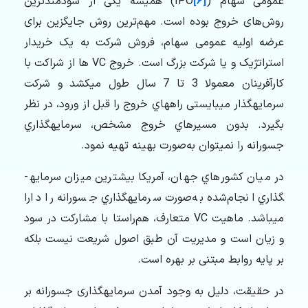
عمومی سهام (IPO
[۶]
) همیشه یکی از سودمندترین
روش‌های خروج بوده است. مهم‌ترین روش جایگزین برای
عرضه اولیه عمومی سهام، فروش شرکت به یک خریدار
استراتژیک و یا شرکت بزرگ است. خروج VC ها از شراكت با
كارآفرينان معمولا 3 تا 7 سال طول مي­كشد و شرکت
سرمایه­گذار مي­بايستی راه­هاي خروج را قبل از ورود، در نظر
بگیرد. بدون مسيرهاي خروج مشخص، سرمايه­گذاري
جسورانه را نمي­توان به‌صورت بهينه تهيه نمود.
در ميان كشورهاي جهان، آمريكا بيشترين ميزان سرمايه­
گذاري انجام‌شده به‌صورت سرمايه­گذاري جسورانه را دارا
مي­باشد. ماهیت VC متعارف، هم‌راستا با مشارکت در سود
و زیان است و مدیریت آن طبق اصول شریعت نیست بلکه
بر پایه روابط مبتنی بر بهره است.
در حقیقت، دلیل به وجود آمدن سرمایه­گذاری جسورانه بر