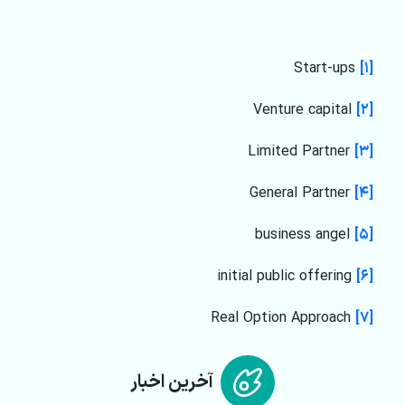
Start-ups
[۱]
Venture capital
[۲]
Limited Partner
[۳]
General Partner
[۴]
business angel
[۵]
initial public offering
[۶]
Real Option Approach
[۷]
آخرین اخبار