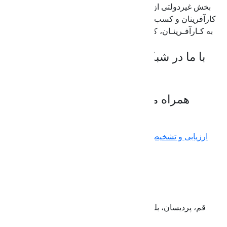
بخش غیردولتی از فعالیت‌های پژوهشی، کـاربردی، و توسـعه‌ای
کارآفرینان و کسب و کارها حمایت نموده و انواع خـدمات مالی را
به کـارآفـرینـان، کسب و کارهای فناور، نوآور و دانش بنیان ارائه
کرده است.
با ما در شبکه‌های اجتماعی در ارتباط باشید
همراه ما باشید
لینک‌های مفید
یادداشت‌ها
صدور ضمانت نامه
اخبار
مشارکت و تأمین مالی
ارزیابی و تشخیص صلاحیت
سرمایه‌گذاری خطرپذیر (VC)
دانش‌بنیان
تماس با صندوق
قم، پردیسان، بلوار دانشگاه، بلوار مولوی، پارک علم و فناوری
استان قم