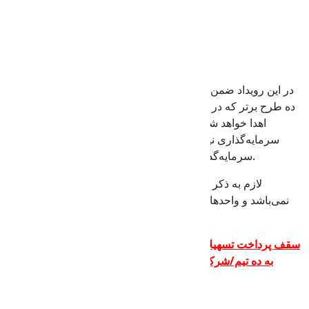
توانمندی تیم اجرایی
میزان فروش و اندازه بازار طرح
مدت زمان اجرا و یا تولید طرح
شاخص‌‌های مالی طرح
در این رویداد ضمن ارائه تسهیلات کم‌بهره به طرح‌های برگزیده به
ده طرح برتر که در روز اختتامیه رویداد ارائه می‌شوند جوایز نقدی
اهدا خواهد شد، همچنین از آنجا که مجموعه‌ها و صندوق‌های
سرمایه‌گذاری نیز در روز اختتامیه حضور خواهند داشت امکان
سرمایه‌گذاری بر روی شرکت‌های منتخب نیز وجود دارد.
لازم به ذکر است که هیچ یک از مراحل رویداد شامل هزینه
نمی‌باشد و واحدهای فناور و شرکت‌های خلاق در اولویت پذیرش
طرح توسط هیأت داوران قرار دارند.
سقف پرداخت تسهیلات برای هر طرح تا سه میلیارد ریال می‌باشد،
به ده تیم/شرکت منتخب و برتر تسهیلات قرض الحسنه تعلق
می‌گیرد.
نهادهای مخاطب